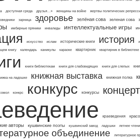
га
доступная среда
друзья…»
женщины на войне
жертвы политических репресс
здоровье
зелёная сова
зеленая сова
оведники
зарница
ры
интеллектуальные игры
и
имбирные пряники
инвалиды
ция
история
исторические книги
искусство
ислам
квартирник
щем книгу
календарь
каникулы
караоке
квартирник в библиотеке
иги
кни
книги библиотекам
книги для слабовидящих
книги для слепых
книжная выставка
к
книжная полка
нижка на ладошке
конкурс
концерт
конкурсы
сомол
конкрс
аеведение
красо
краеведения
кие авторы
кушвинские поэты
кушвинский завод
ладушки
летнее чтени
тературное объединение
литературное п