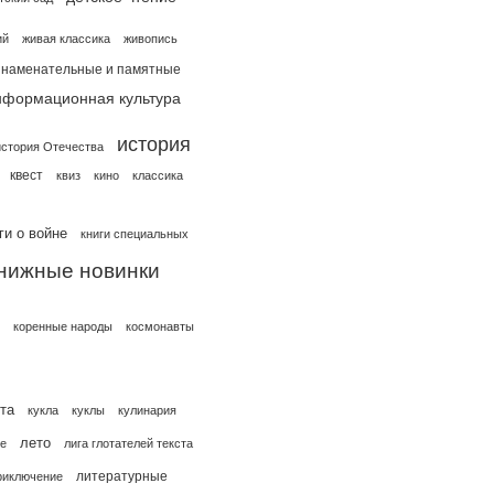
ий
живая классика
живопись
знаменательные и памятные
нформационная культура
история
история Отечества
квест
квиз
кино
классика
ги о войне
книги специальных
нижные новинки
коренные народы
космонавты
та
кукла
куклы
кулинария
лето
е
лига глотателей текста
литературные
риключение