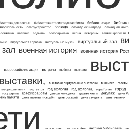
библиот
библиотекари
блиотека для слепых
библиотека,сталинградская битва
блокада
творительность
благоустройство
блокада Ленинграда
блокадная книга
алентинка
валяние
ведьмак
велопарковка
весна
ветераны
взятие крепости 
в
виртуальный зал
войне
виртуальная справка
виртуальные музеи
 зал
военная история
военная история Рос
выст
встреча
я
всероссийские акции
выборы
выстави
выставки,
выставки,виртуальные выставки
вышивка
газеты
город
год экологии
год экологии,
говорящие книги
год театра
гора Голая
график работы
декупаж
государика
даешь молодежь
дарите книги
день Р
день памяти
день памяти и скорби
день соседей
день студента
день учителя
ети
детская библиотека
дети и право
дети о войне
де