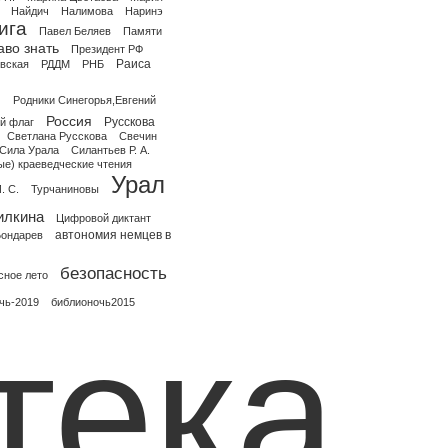
Найдич
Налимова
Наринэ
ига
Павел Беляев
Памяти
аво знать
Президент РФ
Раиса
овская
РДДМ
РНБ
я
Родники Синегорья,Евгений
Россия
Русскова
й флаг
Светлана Русскова
Свечин
Сила Урала
Силантьев Р. А.
е) краеведческие чтения
Урал
. С.
Турчаниновы
илкина
Цифровой диктант
автономия немцев в
ондарев
безопасность
сное лето
чь-2019
библионочь2015
тека