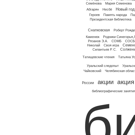
Семёнова
Мария Семенова
Новый год
Абгарян
Несбё
Героев
Память народа
Па
Президентская библиотека
Снапковская
Роберт Рожде
Каменюк
Родники Синегорья,
Рязанов Э.А.
СОМБ
СОСБ
Семен
Николай
Своя игра
Солжен
Силантьев Р. С.
Татищевские чтения
Татьяна У
Уральский следопыт
Уральск
Чайковский
Челябинская облас
акция
акции
России
библиографические заняти
б