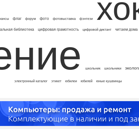
хо
флаг
фото
нансы
форум
фотовыставка
фэнтези
альная библиотека
цифровая грамотность
читаем дома
цифровой диктант
ение
эколог
школьник
школьники
электронный каталог
этикет
юбилеи
юбилей
юные кушвинцы