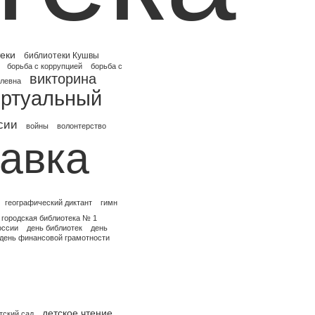
еки
библиотеки Кушвы
борьба с коррупцией
борьба с
викторина
Плевна
иртуальный
сии
войны
волонтерство
авка
географический диктант
гимн
городская библиотека № 1
оссии
день библиотек
день
день финансовой грамотности
детское чтение
тский сад