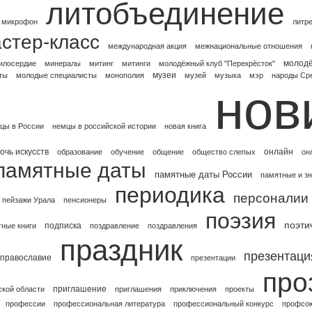
литобъединение
 микрофон
литр
стер-класс
международная акция
межнациональные отношения
молод
илосердие
минералы
митинг
митинги
молодёжный клуб "Перекрёсток"
музеи
ты
молодые специалисты
монополия
музей
музыка
мэр
народы Ср
нов
цы в России
немцы в российской истории
новая книга
очь искусств
онлайн
образование
обучение
общение
общество слепых
он
памятные даты
памятные даты России
памятные и з
периодика
персоналии
пейзажи Урала
пенсионеры
поэзия
поэти
подписка
тные книги
поздравление
поздравления
праздник
презентаци
православие
презентации
про
приглашение
ской области
приглашения
приключения
проекты
профессии
профессиональная литература
профессиональный конкурс
профсо