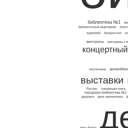
библиотека №1
би
библиотечный квартирник
благо
курением
буккроссинг
в
викторины
викторины о 
концертный
время9Ма
воспитание
выставки
России,
говорящая книга
городская библиотека №1
здоровья
день именинника
д
день флага