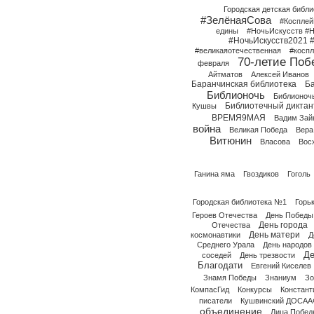
Городская детская библи
#ЗелёнаяСова
#Коспле
едины
#НочьИскусств #Н
#НочьИскусств2021 
#великаяотечественная
#коспл
70-летие Поб
февраля
Айтматов
Алексей Иванов
Баранчинская библиотека
Б
Библионочь
Библионоч
Библиотечный диктан
Кушвы
ВРЕМЯ9МАЯ
Вадим Зай
война
Великая Победа
Вера
Витюнин
Власова
Вос
Ганина яма
Гвоздиков
Гоголь
Городская библиотека №1
Горь
Героев Отечества
День Победы
День города
Отечества
День матери
космонавтики
Д
Среднего Урала
День народов
Де
соседей
День трезвости
Благодати
Евгений Киселев
Знамя Победы
Знаниум
Зо
КомпасГид
Конкурсы
Констант
писатели
Кушвинский ДОСАА
объединение
Лица Побед