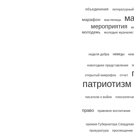
объединения
литературный
ма
марафон
масленица
мероприятия
м
молодежь
молодые журналис
немцы
неделя добра
нем
н
новогоднее представление
открытый микрофон
отчет
патриотизм
писатели о войне
плоскопеча
право
правовое воспитание
премия Губернатора Свердлов
прокуратура
просвещение