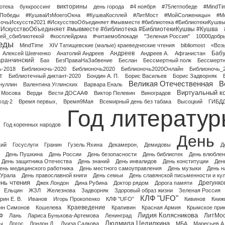
викторины
отека
буккроссинг
день города
#4 ноября
#75летпобеде
#MindTi
йПобеды
#КушваИзМоегоОкна
#КушваКосплей
#ЛитМост
#МойСолженицын
#М
очьИскусств2021 #ИскусствоОбъединяет #мывместе #библиотека #БиблиотекиКушв
#ИскусствоОбъединяет #мывместе #библиотека #БиблиотекиКушвы #Кушва
ей_сбиблиотекой
#косплейдома
#читаемоблокаде
"Зеленая Россия"
10000добр
еды
MindTime
XIV Татищевские (малые) краеведческие чтения
bibliomost
«Воз
Андреев
Баб
Алексей Шевченко
Анатолий Андреев
Андреев А.
Афганистан
аранчинский
Бах
БезПраваНаЗабвение
Беслан
Бессмертный полк
Бессмертн
ь-2018
Библионочь-2020
Библионочь2020
Библионочь2020Онлайн
Библионочь_
т
Библиотечный диктант-2020
Бондин А. П.
Борис Васильев
Борис Задворняк
Великая Отечественная
В
нуллин
Валентина Углинских
Варвара Еналь
Виртуальный к
 Мосова
Верди
Вести ДОСААФ
Виктор Пелевин
Виноградов
ход-2
Время первых,
Время9Мая
Всемирный день без табака
Высоцкий
ГИБД
Год литерату
Год коренных народов
День
кий
Госуслуги
Гранин
Гузель Яхина
Декамерон,
Демидовы
Д
День Пушкина
День России
День безопасности
День библиотек
День влюбле
День защитника Отечества
День знаний
День инвалидов
День конституции
Ден
ень медицинского работника
День местного самоуправления
День музыки
День н
 Урала
День православной книги
День семьи
День славянской письменности и ку
нь чтения
Дрегунко
Джек Лондон
Дина Рубина
Доктор рядом
Дорога памяти
Ельцин
ЖЗЛ
Железнова
Задворняк
Здоровый образ жизни
Зеленая Россия
КЛФ "UFO"
рин Е. В.
Иванов
Игорь Прокопенко
КЛФ "UFO"
Кивинов
Книж
Краеведение
ин Симонов
Кошелева
Крапивин
Красная Армия
Крымское при
Лидия Колясникова
ЛитМо
Ф
Лань
Лариса Бунькова-Артемова
Ленинград
Людмила Цедилкина
ы
Логос
Лондон Д.
Луиза Садкова
МБА
Маресьев А.