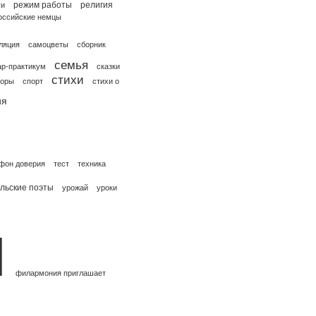
режим работы
религия
ги
оссийские немцы
ляция
самоцветы
сборник
семья
р-практикум
сказки
стихи
соры
спорт
стихи о
ия
фон доверия
тест
техника
льские поэты
урожай
уроки
я
филармония приглашает