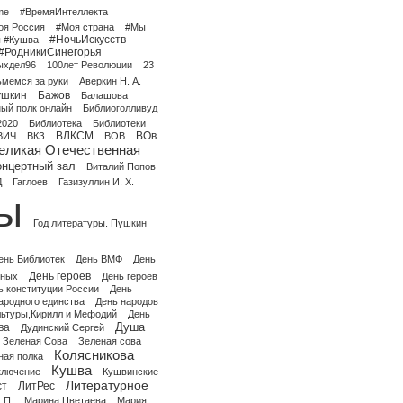
me
#ВремяИнтеллекта
оя Россия
#Моя страна
#Мы
#НочьИскусств
ы #Кушва
#РодникиСинегорья
ыхдел96
100лет Революции
23
ьмемся за руки
Аверкин Н. А.
ушкин
Бажов
Балашова
ый полк онлайн
Библиоголливуд
2020
Библиотека
Библиотеки
ВЛКСМ
ВОв
ВИЧ
ВКЗ
ВОВ
еликая Отечественная
онцертный зал
Виталий Попов
Д
Гаглоев
Газизуллин И. Х.
ры
Год литературы. Пушкин
ень Библиотек
День ВМФ
День
День героев
нных
День героев
ь конституции России
День
ародного единства
День народов
льтуры,Кирилл и Мефодий
День
Душа
ва
Дудинский Сергей
Зеленая Сова
Зеленая сова
Колясникова
ная полка
Кушва
ключение
Кушвинские
Литературное
ст
ЛитРес
 П.
Марина Цветаева
Мария