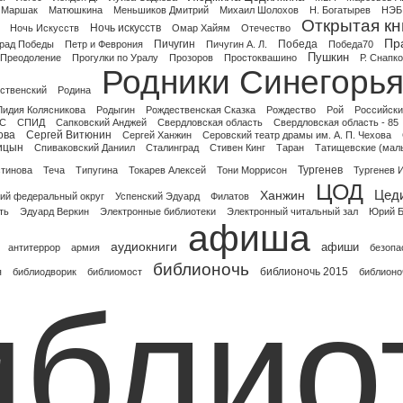
Маршак
Матюшкина
Меньшиков Дмитрий
Михаил Шолохов
Н. Богатырев
НЭБ
Открытая кн
Ночь искусств
Ночь Искусств
Омар Хайям
Отечество
Пр
Пичугин
Победа
рад Победы
Петр и Феврония
Пичугин А. Л.
Победа70
Пушкин
Преодоление
Прогулки по Уралу
Прозоров
Простоквашино
Р. Снапк
Родники Синегорь
ственский
Родина
Лидия Колясникова
Родыгин
Рождественская Сказка
Рождество
Рой
Российски
С
СПИД
Сапковский Анджей
Свердловская область
Свердловская область - 85
ова
Сергей Витюнин
Сергей Ханжин
Серовский театр драмы им. А. П. Чехова
ицын
Спиваковский Даниил
Сталинград
Стивен Кинг
Таран
Татищевские (малы
Тургенев
стинова
Теча
Типугина
Токарев Алексей
Тони Моррисон
Тургенев И
ЦОД
Цед
Ханжин
ий федеральный округ
Успенский Эдуард
Филатов
ть
Эдуард Веркин
Электронные библиотеки
Электронный читальный зал
Юрий Б
афиша
аудиокниги
афиши
антитеррор
армия
безопа
библионочь
библионочь 2015
я
библиодворик
библиомост
библионо
иблио