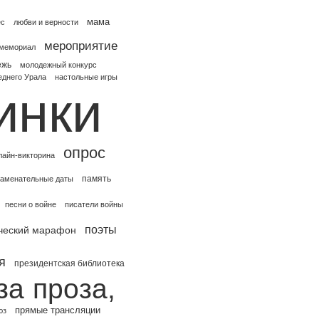
мама
ес
любви и верности
мероприятие
мемориал
ёжь
молодежный конкурс
еднего Урала
настольные игры
инки
опрос
лайн-викторина
память
наменательные даты
песни о войне
писатели войны
поэты
ческий марафон
я
президентская библиотека
за
проза,
прямые трансляции
юз