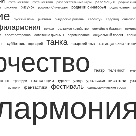
ия
революция
путешествие
путешествия
развлекательные игры
редкие кни
родники синегорья
рисунок
е
рисунки
родники Синегорья
родословная
р
ие
русский язык
рыбалка
рыцарские романы
сабантуй
садовод
самоизо
 филармония
селфи
сельское хозяйство
семейные баталии
семина
а
совет ветеранов
советские фильмы
соревнования
социальный проект
спон
танка
татищевские чтен
субботник
не
сценарий
татарский язык
рчество
театр
телемост
теле
трансляции
уральские писатели
ктант
ура
трагедии
турслет
улица
фестиваль
фантастика
истории
филармонические уроки
лармони