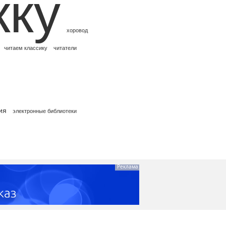
кку
хоровод
читаем классику
читатели
ия
электронные библиотеки