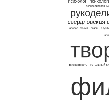
психолог
психолог
репрессированны
рукодел
свердловская
народов России
сказы
служб
вой
тво
тотальный ди
толерантность
фи