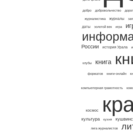
добро
добровольчество
доро
журналы
журналистика
зап
иг
даты
золотой век
игра
информа
России
история Урала
и
кн
книга
клубы
форматов
книги-онлайн
к
компьютерная грамотность
ком
кр
космос
культура
кушвинс
кухня
ли
лига журналистов