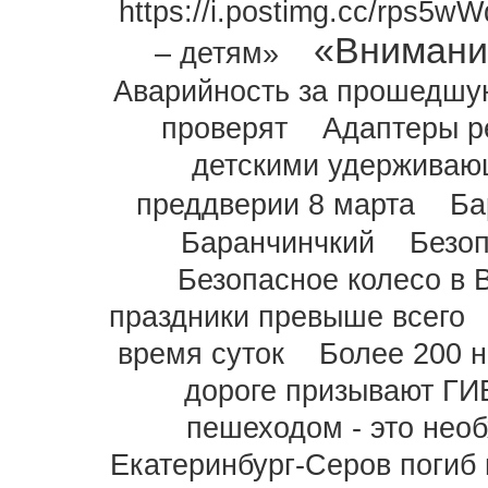
https://i.postimg.cc/rps5w
«Внимани
– детям»
Аварийность за прошедшу
проверят
Адаптеры р
детскими удерживаю
преддверии 8 марта
Ба
Баранчинчкий
Безоп
Безопасное колесо в 
праздники превыше всего
время суток
Более 200 
дороге призывают Г
пешеходом - это нео
Екатеринбург-Серов погиб