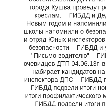
города Кушва проведут 
креслам.
ГИБДД и Де
Новым годом и напомнил
школы напомнили о безопа
и отряд Юных инспекторо
безопасности
ГИБДД и 
"Письмо водителю"
ГИ
очевидцев ДТП 04.06.13г. в
набирает кандидатов на
инспектора ДПС
ГИБДД п
ГИБДД подвели итоги но
итоги профилактического 
ГИБДД подвели итоги 