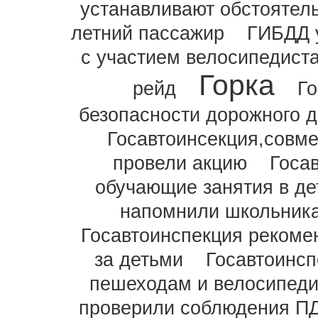
устанавливают обстоятель
летний пассажир
ГИБДД 
с участием велосипедист
Горка
рейд
Го
безопасности дорожного 
Госавтоинсекция,сов
провели акцию
Госа
обучающие занятия в де
напомнили школьника
Госавтоинспекция рекоме
за детьми
Госавтоинсп
пешеходам и велосипед
проверили соблюдения П