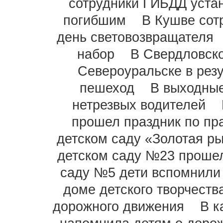
сотрудники ГИБДД уста
погибшим
В Кушве сот
день световозвращателя
набор
В Свердловско
Североуральске в рез
пешеход
В выходные
нетрезвых водителей
прошел праздник по пр
детском саду «Золотая р
детском саду №23 проше
саду №5 дети вспомнили 
доме детского творчеств
дорожного движения
В к