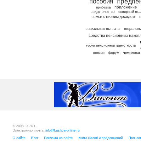
предпе
пособия
приложение
прибавка
свидетельство
северный ста
семьи с низким доходом
с
социальные выплаты
социальны
средства пенсионных накоп
уроки пенсионной грамотности
пенсии
форум
чемпионат
© 2008–2026 г.
Электронная почта:
info@kushva-online.ru
О сайте
Блог
Реклама на сайте
Книга жалоб и предложений
Пользо