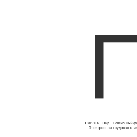
ПФР,ЭТК
ПФр
Пенсионный ф
Электронная трудовая кни