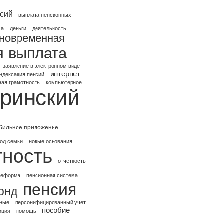
сий
выплата пенсионных
ма
деньги
деятельность
новременная
я выплата
заявление в электронном виде
интернет
ндексация пенсий
ая грамотность
компьютерное
ринский
бильное приложение
ход семьи
новые основания
тность
отчетность
реформа
пенсионная система
пенсия
онд
нные
персонифицированный учет
пособие
иция
помощь