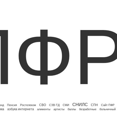
ПФ
СНИЛС
СВО
СПН
онд
Пенсия
Ростелеком
СЗВ-ТД
СМИ
Сайт ПФР
жка
азбука интернета
алименты
артисты
баллы
безработные
больничный