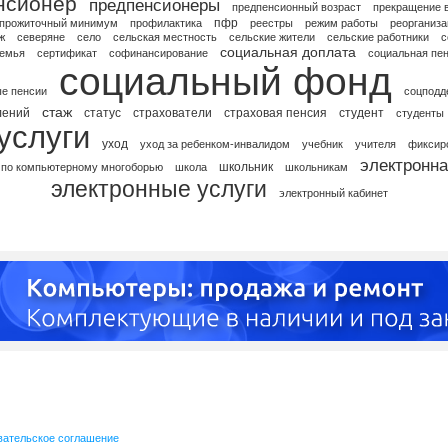
нсионер
предпенсионеры
предпенсионный возраст
прекращение 
пфр
прожиточный минимум
профилактика
реестры
режим работы
реорганиза
ж
северяне
село
сельская местность
сельские жители
сельские работники
с
социальная доплата
емья
сертификат
софинансирование
социальная пе
социальный фонд
е пенсии
соцподд
стаж
лений
статус
страхователи
страховая пенсия
студент
студенты
услуги
уход
уход за ребенком-инвалидом
учебник
учителя
фиксир
электронна
школьник
 по компьютерному многоборью
школа
школьникам
электронные услуги
электронный кабинет
вательское соглашение