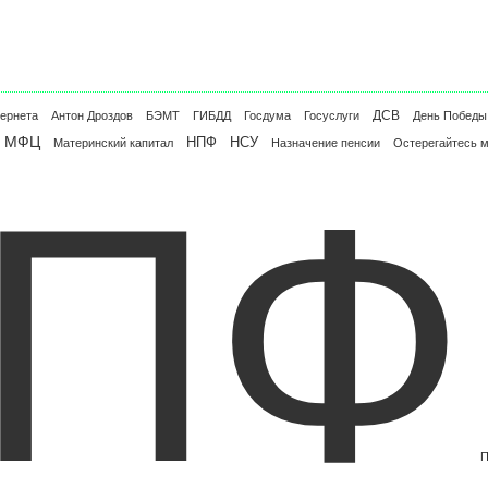
ДСВ
тернета
Антон Дроздов
БЭМТ
ГИБДД
Госдума
Госуслуги
День Победы
МФЦ
НПФ
НСУ
Материнский капитал
Назначение пенсии
Остерегайтесь 
ПФ