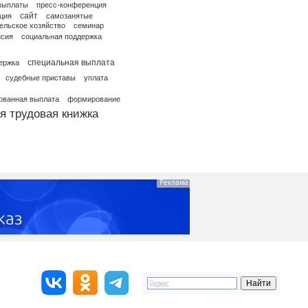
выплаты
пресс-конференция
сайт
ция
самозанятые
ельское хозяйство
семинар
нсия
социальная поддержка
специальная выплата
ержка
судебные приставы
уплата
ованная выплата
формирование
я трудовая книжка