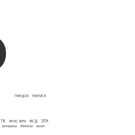
Р
ПФР,ДСВ
ПФР,МСК
ТК
ЭТК
ФСД
ФГИС ФРИ
взносы
ветераны
визит