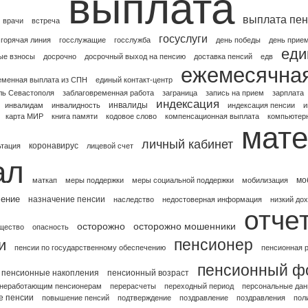
выплата
выплата пен
врачи
встреча
госуслуги
горячая линия
госслужащие
госслужба
день победы
день прие
еди
ые взносы
досрочно
досрочный выход на пенсию
доставка пенсий
едв
ежемесячна
еменная выплата из СПН
единый контакт-центр
ль Севастополя
заблаговременная работа
заграница
запись на прием
зарплата
индексация
инвалиды
инвалидам
инвалидность
индексация пенсии
и
карта МИР
книга памяти
кодовое слово
компенсационная выплата
компьютерн
мате
личный кабинет
коронавирус
ьтация
лицевой счет
ал
мо
маткап
меры поддержки
меры социальной поддержки
мобилизация
чение
назначение пенсии
наследство
недостоверная информация
низкий до
отче
осторожно
осторожно мошенники
щество
опасность
пенсионер
и
пенсии по государственному обеспечению
пенсионная 
пенсионный ф
пенсионные накопления
пенсионный возраст
 неработающим пенсионерам
перерасчеты
переходный период
персональные да
 пенсии
повышение пенсий
подтверждение
поздравление
поздравления
пол