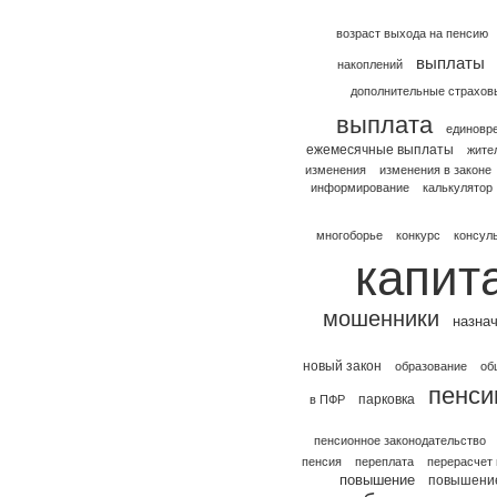
возраст выхода на пенсию
выплаты
накоплений
дополнительные страхов
выплата
единовр
ежемесячные выплаты
жите
изменения
изменения в законе
информирование
калькулятор
многоборье
конкурс
консул
капит
мошенники
назна
новый закон
образование
об
пенси
парковка
в ПФР
пенсионное законодательство
пенсия
переплата
перерасчет
повышение
повышение