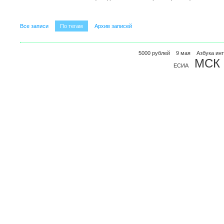
Все записи
По тегам
Архив записей
5000 рублей
9 мая
Азбука ин
МСК
ЕСИА