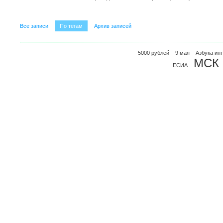
Все записи
По тегам
Архив записей
5000 рублей
9 мая
Азбука ин
МСК
ЕСИА