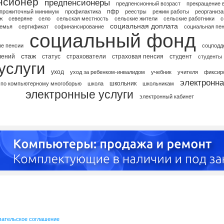
нсионер
предпенсионеры
предпенсионный возраст
прекращение 
пфр
прожиточный минимум
профилактика
реестры
режим работы
реорганиза
ж
северяне
село
сельская местность
сельские жители
сельские работники
с
социальная доплата
емья
сертификат
софинансирование
социальная пе
социальный фонд
е пенсии
соцподд
стаж
лений
статус
страхователи
страховая пенсия
студент
студенты
услуги
уход
уход за ребенком-инвалидом
учебник
учителя
фиксир
электронна
школьник
 по компьютерному многоборью
школа
школьникам
электронные услуги
электронный кабинет
вательское соглашение