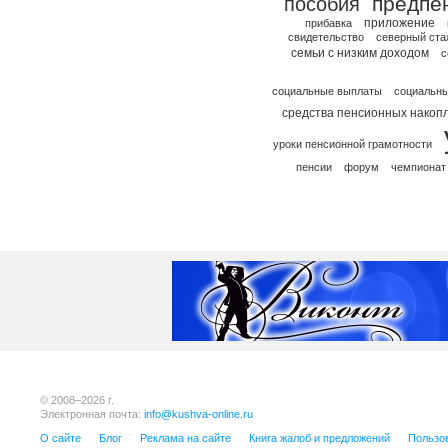
предпе
пособия
приложение
прибавка
свидетельство
северный ста
семьи с низким доходом
с
социальные выплаты
социальны
средства пенсионных накоп
уроки пенсионной грамотности
пенсии
форум
чемпионат
© 2008–2026 г.
Электронная почта:
info@kushva-online.ru
О сайте
Блог
Реклама на сайте
Книга жалоб и предложений
Пользо