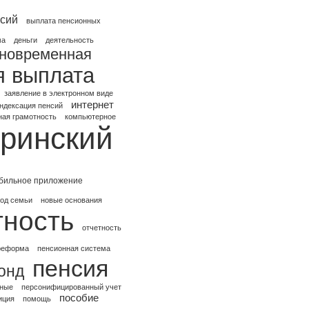
сий
выплата пенсионных
ма
деньги
деятельность
новременная
я выплата
заявление в электронном виде
интернет
ндексация пенсий
ая грамотность
компьютерное
ринский
бильное приложение
ход семьи
новые основания
тность
отчетность
реформа
пенсионная система
пенсия
онд
нные
персонифицированный учет
пособие
иция
помощь