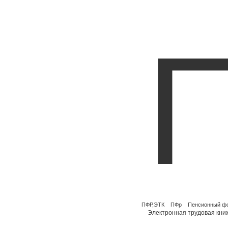
ПФР,ЭТК
ПФр
Пенсионный ф
Электронная трудовая кни