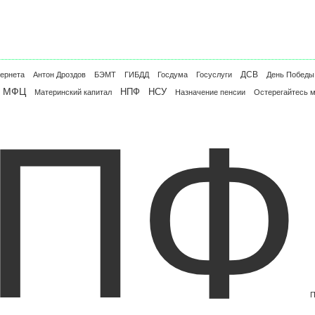
ДСВ
тернета
Антон Дроздов
БЭМТ
ГИБДД
Госдума
Госуслуги
День Победы
МФЦ
НПФ
НСУ
Материнский капитал
Назначение пенсии
Остерегайтесь 
ПФ