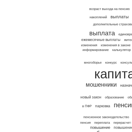
возраст выхода на пенсию
выплаты
накоплений
дополнительные страхов
выплата
единовр
ежемесячные выплаты
жите
изменения
изменения в законе
информирование
калькулятор
многоборье
конкурс
консул
капит
мошенники
назна
новый закон
образование
об
пенси
парковка
в ПФР
пенсионное законодательство
пенсия
переплата
перерасчет
повышение
повышение