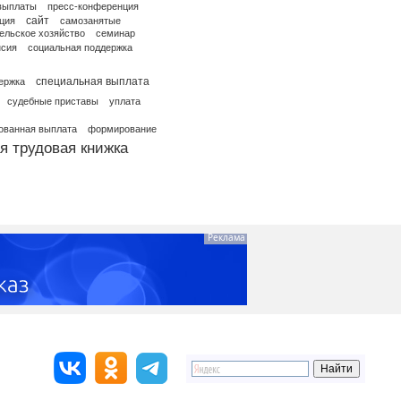
выплаты
пресс-конференция
сайт
ция
самозанятые
ельское хозяйство
семинар
нсия
социальная поддержка
специальная выплата
ержка
судебные приставы
уплата
ованная выплата
формирование
я трудовая книжка