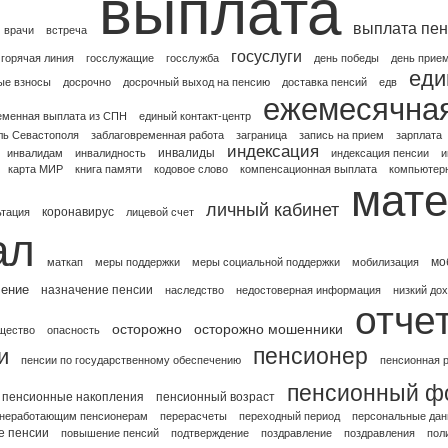
выплата
выплата пен
врачи
встреча
госуслуги
горячая линия
госслужащие
госслужба
день победы
день прие
еди
ые взносы
досрочно
досрочный выход на пенсию
доставка пенсий
едв
ежемесячна
еменная выплата из СПН
единый контакт-центр
ль Севастополя
заблаговременная работа
заграница
запись на прием
зарплата
индексация
инвалиды
инвалидам
инвалидность
индексация пенсии
и
карта МИР
книга памяти
кодовое слово
компенсационная выплата
компьютерн
мате
личный кабинет
коронавирус
ьтация
лицевой счет
ал
мо
маткап
меры поддержки
меры социальной поддержки
мобилизация
чение
назначение пенсии
наследство
недостоверная информация
низкий до
отче
осторожно
осторожно мошенники
щество
опасность
пенсионер
и
пенсии по государственному обеспечению
пенсионная 
пенсионный ф
пенсионные накопления
пенсионный возраст
 неработающим пенсионерам
перерасчеты
переходный период
персональные да
 пенсии
повышение пенсий
подтверждение
поздравление
поздравления
пол