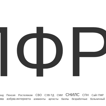
ПФ
СНИЛС
СВО
СПН
онд
Пенсия
Ростелеком
СЗВ-ТД
СМИ
Сайт ПФР
жка
азбука интернета
алименты
артисты
баллы
безработные
больничный