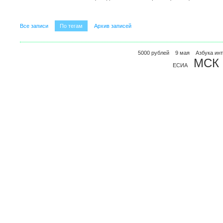
Все записи
По тегам
Архив записей
5000 рублей
9 мая
Азбука ин
МСК
ЕСИА