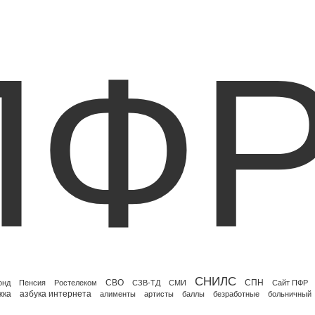
ПФ
СНИЛС
СВО
СПН
онд
Пенсия
Ростелеком
СЗВ-ТД
СМИ
Сайт ПФР
жка
азбука интернета
алименты
артисты
баллы
безработные
больничный