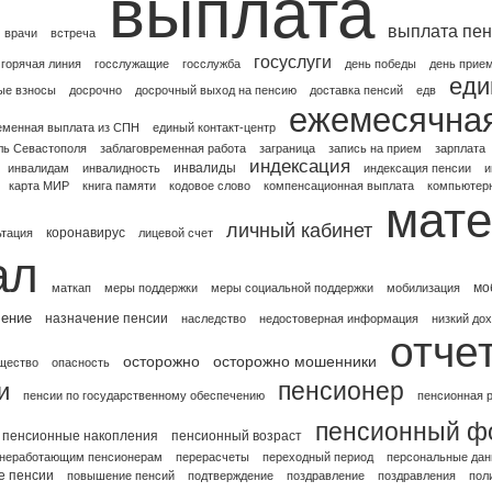
выплата
выплата пен
врачи
встреча
госуслуги
горячая линия
госслужащие
госслужба
день победы
день прие
еди
ые взносы
досрочно
досрочный выход на пенсию
доставка пенсий
едв
ежемесячна
еменная выплата из СПН
единый контакт-центр
ль Севастополя
заблаговременная работа
заграница
запись на прием
зарплата
индексация
инвалиды
инвалидам
инвалидность
индексация пенсии
и
карта МИР
книга памяти
кодовое слово
компенсационная выплата
компьютерн
мате
личный кабинет
коронавирус
ьтация
лицевой счет
ал
мо
маткап
меры поддержки
меры социальной поддержки
мобилизация
чение
назначение пенсии
наследство
недостоверная информация
низкий до
отче
осторожно
осторожно мошенники
щество
опасность
пенсионер
и
пенсии по государственному обеспечению
пенсионная 
пенсионный ф
пенсионные накопления
пенсионный возраст
 неработающим пенсионерам
перерасчеты
переходный период
персональные да
 пенсии
повышение пенсий
подтверждение
поздравление
поздравления
пол