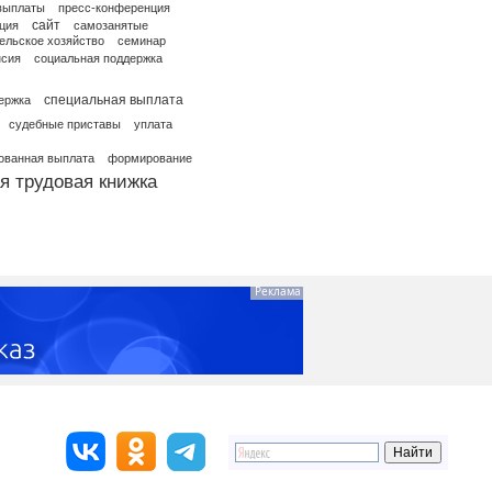
выплаты
пресс-конференция
сайт
ция
самозанятые
ельское хозяйство
семинар
нсия
социальная поддержка
специальная выплата
ержка
судебные приставы
уплата
ованная выплата
формирование
я трудовая книжка