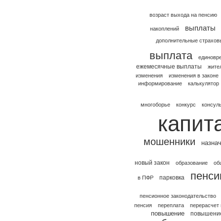
возраст выхода на пенсию
выплаты
накоплений
дополнительные страхов
выплата
единовр
ежемесячные выплаты
жите
изменения
изменения в законе
информирование
калькулятор
многоборье
конкурс
консул
капит
мошенники
назна
новый закон
образование
об
пенси
парковка
в ПФР
пенсионное законодательство
пенсия
переплата
перерасчет
повышение
повышение