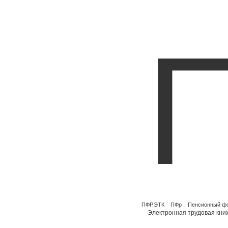
ПФР,ЭТК
ПФр
Пенсионный ф
Электронная трудовая кни