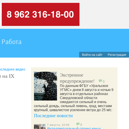
Работа
Войти на сайт
Регистрация
оследнее видео
Экстренное
 на IX
предупреждение!
0
По данным ФГБУ «Уральское
УГМС» днем 8 августа и ночью 9
августа в отдельных районах
Свердловской области
ожидаются сильный и очень
сильный дождь, сильный ливень, град, местами
крупный, шквалистое усиление ветра до 25 м/с.
Последние новости
0
7 августа, 10:06
Интеллектуальный спринт юных