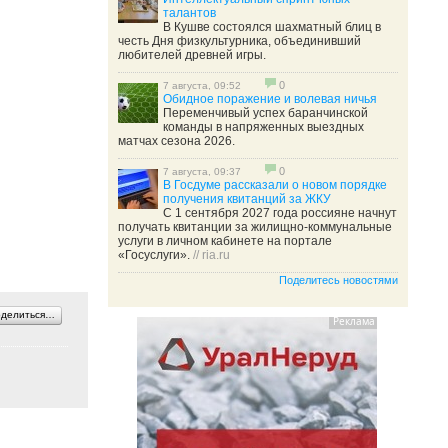
талантов
В Кушве состоялся шахматный блиц в
честь Дня физкультурника, объединивший
любителей древней игры.
0
7 августа, 09:52
Обидное поражение и волевая ничья
Переменчивый успех баранчинской
команды в напряженных выездных
матчах сезона 2026.
0
7 августа, 09:37
В Госдуме рассказали о новом порядке
получения квитанций за ЖКУ
С 1 сентября 2027 года россияне начнут
получать квитанции за жилищно-коммунальные
услуги в личном кабинете на портале
«Госуслуги».
// ria.ru
Поделитесь новостями
оделиться…