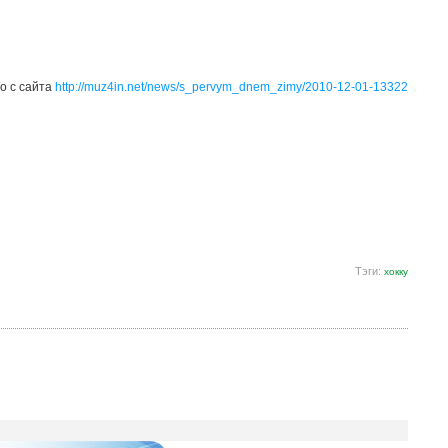
о с сайта
http://muz4in.net/news/s_pervym_dnem_zimy/2010-12-01-13322
Тэги:
хокку