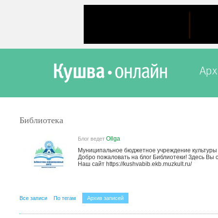
Арх
Библиотека
Ollga
Блог ведет
Муниципальное бюджетное учреждение культуры 
Добро пожаловать на блог Библиотеки! Здесь Вы 
Наш сайт https://kushvabib.ekb.muzkult.ru/
Все записи
По тегам
Архив записей